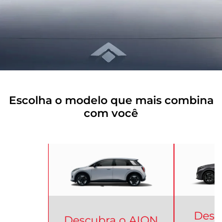
Escolha o modelo que mais combina
com você
Desc
Descubra o
AION