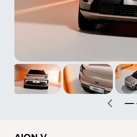
Anterior
AION V